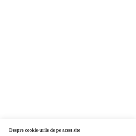
Despre Noi
Știri
Contact
România
Evenimente
Internațional
Newsletter
Invadarea Ucrainei
Donații
AIJR
Politica de confidențialitate
Opinii
Fact-Checking
Editorial
Fake News, Dezinformare &
Interviu
Propagandă
Alegeri 2024
Teoria conspirației
Despre cookie-urile de pe acest site
ACF
Baza de date