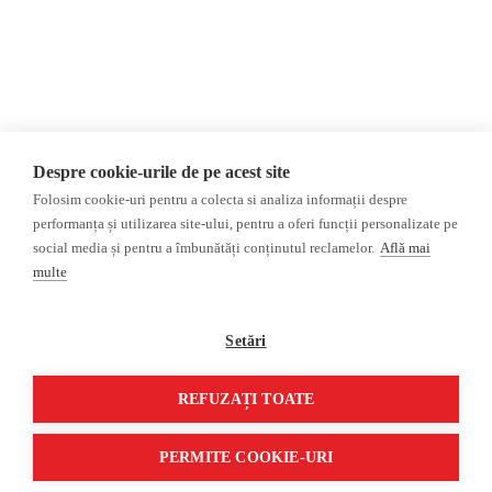
AIJR
Politica de confidențialitate
Opinii
Fact-Checking
Editorial
Fake News, Dezinformare &
Interviu
Propagandă
Alegeri 2024
Teoria conspirației
Despre cookie-urile de pe acest site
ACF
Baza de date
Folosim cookie-uri pentru a colecta si analiza informații despre
Investigatie
performanța și utilizarea site-ului, pentru a oferi funcții personalizate pe
social media și pentru a îmbunătăți conținutul reclamelor.
Află mai
Alte subiecte
multe
Monitor media
Multimedia
Revista presei fake
Podcast
Setări
Presa rusă independentă
Reportaj video
Presa rusa pro-Kremlin
Interviu video
REFUZAȚI TOATE
©2026 Veridica.ro. Toate drepturile rezervate. Veridica™ este o publicație a
Asociației Alianța Internațională a Jurnaliștilor Români
.
PERMITE COOKIE-URI
Soluție web
Treeworks