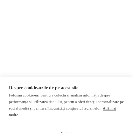
Despre Noi
Știri
Contact
România
Evenimente
Internațional
Newsletter
Invadarea Ucrainei
Donații
AIJR
Politica de confidențialitate
Opinii
Fact-Checking
Editorial
Fake News, Dezinformare &
Interviu
Propagandă
Alegeri 2024
Teoria conspirației
Despre cookie-urile de pe acest site
ACF
Baza de date
Folosim cookie-uri pentru a colecta si analiza informații despre
Investigatie
performanța și utilizarea site-ului, pentru a oferi funcții personalizate pe
social media și pentru a îmbunătăți conținutul reclamelor.
Află mai
Alte subiecte
multe
Monitor media
Multimedia
Revista presei fake
Podcast