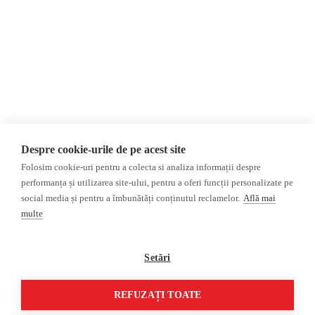
Newsletter
Invadarea Ucrainei
Donații
AIJR
Politica de confidențialitate
Opinii
Fact-Checking
Editorial
Fake News, Dezinformare &
Interviu
Propagandă
Alegeri 2024
Teoria conspirației
Despre cookie-urile de pe acest site
ACF
Baza de date
Folosim cookie-uri pentru a colecta si analiza informații despre
Investigatie
performanța și utilizarea site-ului, pentru a oferi funcții personalizate pe
social media și pentru a îmbunătăți conținutul reclamelor.
Află mai
Alte subiecte
multe
Monitor media
Multimedia
Revista presei fake
Podcast
Setări
Presa rusă independentă
Reportaj video
Presa rusa pro-Kremlin
Interviu video
REFUZAȚI TOATE
©2026 Veridica.ro. Toate drepturile rezervate. Veridica™ este o publicație a