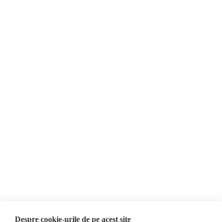
Despre Noi
Știri
Contact
România
Evenimente
Internațional
Newsletter
Invadarea Ucrainei
Donații
AIJR
Politica de confidențialitate
Opinii
Fact-Checking
Editorial
Fake News, Dezinformare &
Interviu
Propagandă
Alegeri 2024
Teoria conspirației
Despre cookie-urile de pe acest site