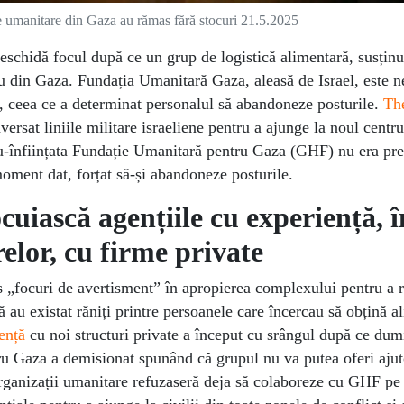
 umanitare din Gaza au rămas fără stocuri 21.5.2025
deschidă focul după ce un grup de logistică alimentară, susțin
ău din Gaza. Fundația Umanitară Gaza, aleasă de Israel, este n
i, ceea ce a determinat personalul să abandoneze posturile.
Th
versat liniile militare israeliene pentru a ajunge la noul centr
ou-înființata Fundație Umanitară pentru Gaza (GHF) nu era pre
 moment dat, forțat să-și abandoneze posturile.
ocuiască agențiile cu experiență, î
relor, cu firme private
s „focuri de avertisment” în apropierea complexului pentru a r
ă au existat răniți printre persoanele care încercau să obțină a
iență
cu noi structuri private a început cu srângul după ce dum
ru Gaza a demisionat spunând că grupul nu va putea oferi ajut
organizații umanitare refuzaseră deja să colaboreze cu GHF pe