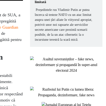
limitată
Președintele rus Vladimir Putin ar putea
ut de SUA, a
încerca să testeze NATO cu un atac limitat
asupra unei țări aliate în viityorul apropiat,
epregătită
potrivit unor noi rapoarte ale serviciilor
e Guardian
secrete americane care prezintă scenarii
u de
posibile, de la un atac cibernetic la o
gătită pentru
incursiune terestră la scară mică.
n
estabili
limente.
inică
or respectând
 motiv că