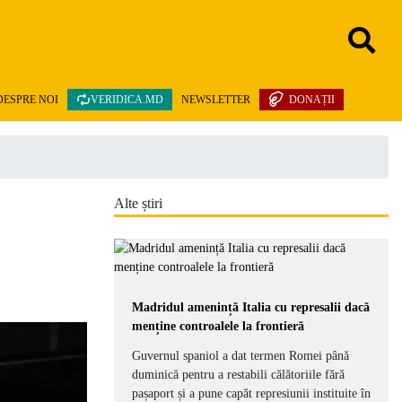
DESPRE NOI
VERIDICA.MD
NEWSLETTER
DONAȚII
Alte știri
Madridul amenință Italia cu represalii dacă
menține controalele la frontieră
Guvernul spaniol a dat termen Romei până
duminică pentru a restabili călătoriile fără
pașaport și a pune capăt represiunii instituite în