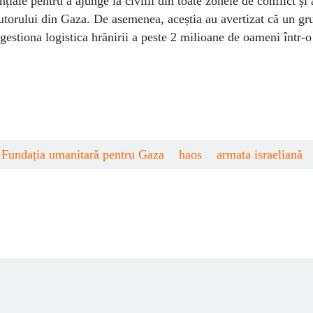
țiale pentru a ajunge la civilii din toate zonele de conflict și
ajutorului din Gaza. De asemenea, aceștia au avertizat că un g
gestiona logistica hrănirii a peste 2 milioane de oameni într-
Fundația umanitară pentru Gaza
haos
armata israeliană