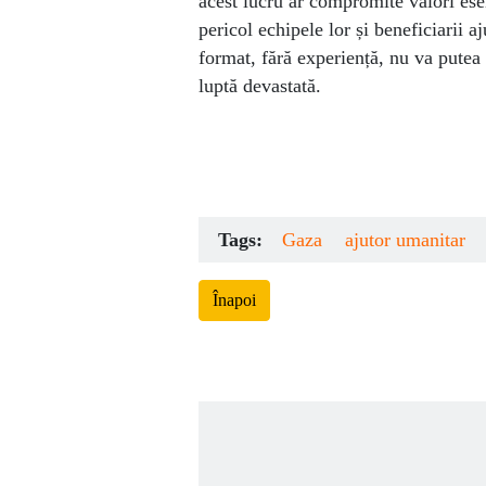
acest lucru ar compromite valori esen
pericol echipele lor și beneficiarii 
format, fără experiență, nu va putea 
luptă devastată.
Tags:
Gaza
ajutor umanitar
Înapoi