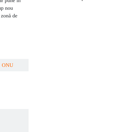
 ar pune în
rup nou
o zonă de
ONU