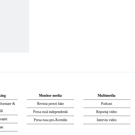
king
Monitor media
Multimedia
nformare &
Revista presei fake
Podcast
dă
Presa rusă independentă
Reportaj video
rației
Presa rusa pro-Kremlin
Interviu video
ate