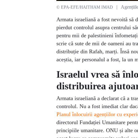
| Agențiile
© EPA-EFE/HAITHAM IMAD
Armata israeliană a fost nevoită să 
pierdut controlul asupra centrului s
pentru mii de palestinieni înfometaț
scrie că sute de mii de oameni au tra
distribuție din Rafah, marți. Însă n
aceștia, iar personalul a fost, la un
Israelul vrea să înl
distribuirea ajutoa
Armata israeliană a declarat că a tra
controlul. Nu a fost imediat clar dac
Planul înlocuirii agențiilor cu exper
directorul Fundației Umanitare pent
principiile umanitare. ONU și alte 