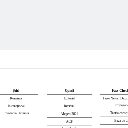
Știri
Opinii
Fact-Chec
România
Editorial
Fake News, Dezi
Propagan
Internațional
Interviu
Teoria conspi
Invadarea Ucrainei
Alegeri 2024
Baza de d
ACF