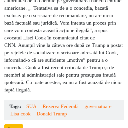
autoritatea de a o demite pe guveratoarea băncii centrale
americane. „ Tentativa sa de a o concedia, bazată
exclusiv pe o scrisoare de recomandare, nu are nicio
bază factuală sau juridică. Vom intenta un proces prin
care vom contesta această acțiune ilegală”, a spus
avocatul Lisei Cook în comunicatul citat de
CNN.
Anunțul vine la câteva ore după ce Trump a postat
pe rețelele de socializare o scrisoare adresată lui Cook,
informând-o că are suficiente „motive” pentru a o
concedia.
Cook a fost recent criticată de Trump și de
membri ai administrației sale pentru presupusa fraudă
ipotecară. Cu toate acestea, ea nu a fost acuzată de nicio
faptă ilegală.
Tags:
SUA
Rezerva Federală
guvernatoare
Lisa cook
Donald Trump