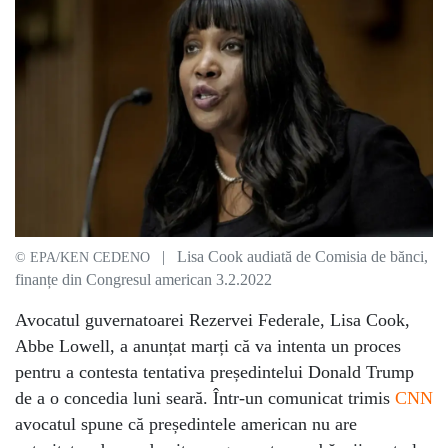
| Lisa Cook audiată de Comisia de bănci,
© EPA/KEN CEDENO
finanțe din Congresul american 3.2.2022
Avocatul guvernatoarei Rezervei Federale, Lisa Cook,
Abbe Lowell, a anunțat marți că va intenta un proces
pentru a contesta tentativa președintelui Donald Trump
de a o concedia luni seară. Într-un comunicat trimis
CNN
avocatul spune că președintele american nu are