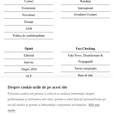
Contact
România
Evenimente
Internațional
Invadarea Ucrainei
Newsletter
Donații
AIJR
Politica de confidențialitate
Opinii
Fact-Checking
Editorial
Fake News, Dezinformare &
Propagandă
Interviu
Teoria conspirației
Alegeri 2024
Baza de date
ACF
Investigatie
Despre cookie-urile de pe acest site
Alte subiecte
Folosim cookie-uri pentru a colecta si analiza informații despre
performanța și utilizarea site-ului, pentru a oferi funcții personalizate pe
Monitor media
Multimedia
social media și pentru a îmbunătăți conținutul reclamelor.
Află mai
Revista presei fake
Podcast
multe