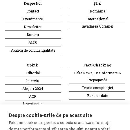
Despre Noi
Știri
Contact
România
Evenimente
Internațional
Invadarea Ucrainei
Newsletter
Donații
AIJR
Politica de confidențialitate
Opinii
Fact-Checking
Editorial
Fake News, Dezinformare &
Propagandă
Interviu
Teoria conspirației
Alegeri 2024
Baza de date
ACF
Investigatie
Alte subiecte
Despre cookie-urile de pe acest site
Folosim cookie-uri pentru a colecta si analiza informații
Monitor media
Multimedia
despre performanța și utilizarea site-ului, pentru a oferi