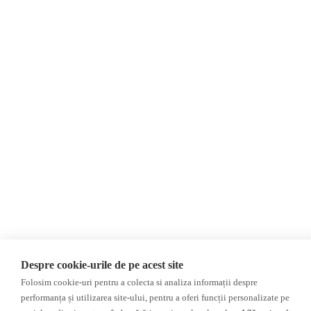
Despre Noi
Știri
Contact
România
Evenimente
Internațional
Newsletter
Invadarea Ucrainei
Donații
AIJR
Politica de confidențialitate
Opinii
Fact-Checking
Editorial
Fake News, Dezinformare &
Interviu
Propagandă
Alegeri 2024
Teoria conspirației
ACF
Baza de date
Investigatie
Alte subiecte
Despre cookie-urile de pe acest site
Monitor media
Multimedia
Folosim cookie-uri pentru a colecta si analiza informații despre
Revista presei fake
Podcast
performanța și utilizarea site-ului, pentru a oferi funcții personalizate pe
Presa rusă independentă
Reportaj video