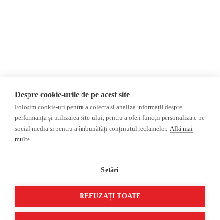
Invadarea Ucrainei
Donații
AIJR
Politica de confidențialitate
Opinii
Fact-Checking
Editorial
Fake News, Dezinformare &
Interviu
Propagandă
Alegeri 2024
Teoria conspirației
Despre cookie-urile de pe acest site
ACF
Baza de date
Folosim cookie-uri pentru a colecta si analiza informații despre
Investigatie
performanța și utilizarea site-ului, pentru a oferi funcții personalizate pe
social media și pentru a îmbunătăți conținutul reclamelor.
Află mai
Alte subiecte
multe
Monitor media
Multimedia
Revista presei fake
Podcast
Setări
Presa rusă independentă
Reportaj video
Presa rusa pro-Kremlin
Interviu video
REFUZAȚI TOATE
©2026 Veridica.ro. Toate drepturile rezervate. Veridica™ este o publicație a
Asociației Alianța Internațională a Jurnaliștilor Români
.