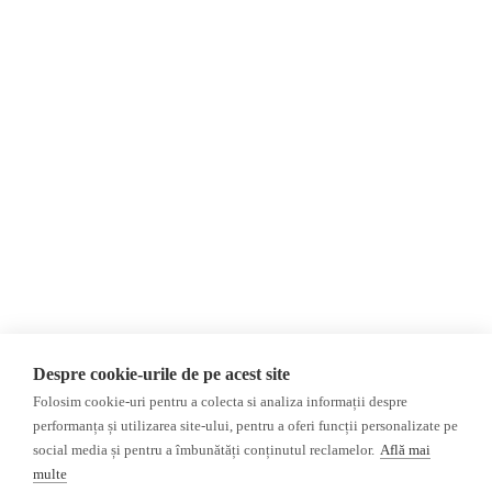
Despre Noi
Știri
Contact
România
Evenimente
Internațional
Newsletter
Invadarea Ucrainei
Donații
AIJR
Politica de confidențialitate
Opinii
Fact-Checking
Editorial
Fake News, Dezinformare &
Interviu
Propagandă
Alegeri 2024
Teoria conspirației
Despre cookie-urile de pe acest site
ACF
Baza de date
Folosim cookie-uri pentru a colecta si analiza informații despre
Investigatie
performanța și utilizarea site-ului, pentru a oferi funcții personalizate pe
social media și pentru a îmbunătăți conținutul reclamelor.
Află mai
Alte subiecte
multe