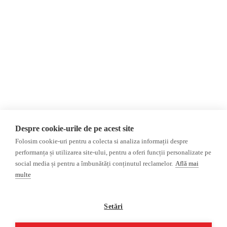
Contact
România
Evenimente
Internațional
Newsletter
Invadarea Ucrainei
Donații
AIJR
Politica de confidențialitate
Opinii
Fact-Checking
Editorial
Fake News, Dezinformare &
Interviu
Propagandă
Alegeri 2024
Teoria conspirației
Despre cookie-urile de pe acest site
ACF
Baza de date
Folosim cookie-uri pentru a colecta si analiza informații despre
Investigatie
performanța și utilizarea site-ului, pentru a oferi funcții personalizate pe
social media și pentru a îmbunătăți conținutul reclamelor.
Află mai
Alte subiecte
multe
Monitor media
Multimedia
Revista presei fake
Podcast
Setări
Presa rusă independentă
Reportaj video
Presa rusa pro-Kremlin
Interviu video