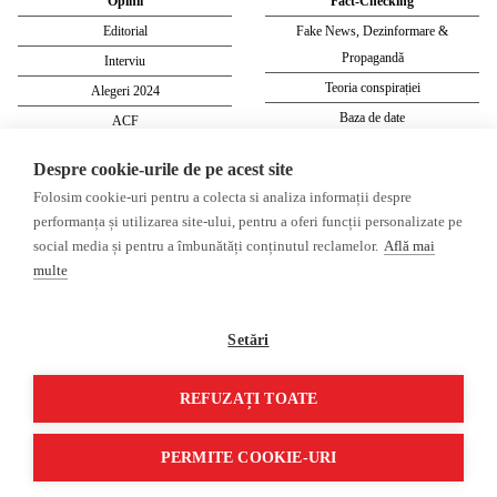
Opinii
Fact-Checking
Editorial
Fake News, Dezinformare &
Propagandă
Interviu
Teoria conspirației
Alegeri 2024
Baza de date
ACF
Investigatie
Despre cookie-urile de pe acest site
Alte subiecte
Folosim cookie-uri pentru a colecta si analiza informații despre
performanța și utilizarea site-ului, pentru a oferi funcții personalizate pe
Monitor media
Multimedia
social media și pentru a îmbunătăți conținutul reclamelor.
Află mai
Revista presei fake
Podcast
multe
Presa rusă independentă
Reportaj video
Presa rusa pro-Kremlin
Interviu video
Setări
©2026 Veridica.ro. Toate drepturile
Soluție web
REFUZAȚI TOATE
rezervate. Veridica™ este o publicație a
Treeworks
Asociației Alianța Internațională a
PERMITE COOKIE-URI
Jurnaliștilor Români
.