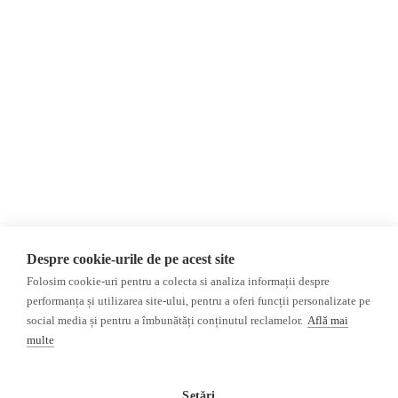
Despre Noi
Știri
Contact
România
Evenimente
Internațional
Newsletter
Invadarea Ucrainei
Donații
AIJR
Politica de confidențialitate
Opinii
Fact-Checking
Editorial
Fake News, Dezinformare &
Interviu
Propagandă
Alegeri 2024
Teoria conspirației
Despre cookie-urile de pe acest site
ACF
Baza de date
Folosim cookie-uri pentru a colecta si analiza informații despre
Investigatie
performanța și utilizarea site-ului, pentru a oferi funcții personalizate pe
social media și pentru a îmbunătăți conținutul reclamelor.
Află mai
Alte subiecte
multe
Monitor media
Multimedia
Revista presei fake
Podcast
Setări