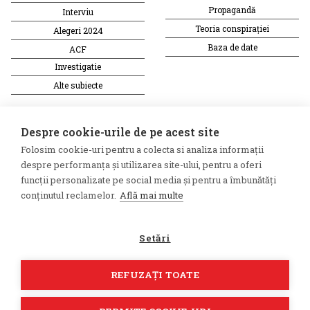
Propagandă
Interviu
Teoria conspirației
Alegeri 2024
Baza de date
ACF
Investigatie
Alte subiecte
Monitor media
Multimedia
Despre cookie-urile de pe acest site
Revista presei fake
Podcast
Folosim cookie-uri pentru a colecta si analiza informații
Presa rusă independentă
Reportaj video
despre performanța și utilizarea site-ului, pentru a oferi
Presa rusa pro-Kremlin
Interviu video
funcții personalizate pe social media și pentru a îmbunătăți
conținutul reclamelor.
Află mai multe
©2026 Veridica.ro. Toate drepturile
Soluție web
rezervate. Veridica™ este o
Treeworks
Setări
publicație a
Asociației Alianța
Internațională a Jurnaliștilor
Români
.
REFUZAȚI TOATE