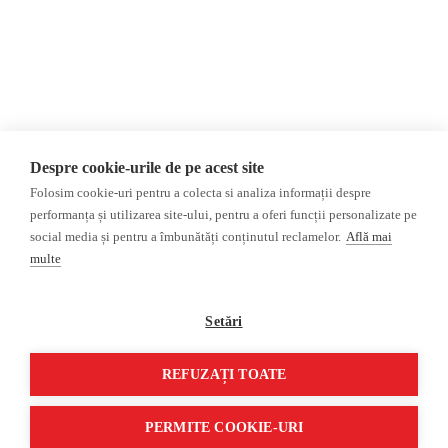
AIJR
Politica de confidențialitate
Opinii
Fact-Checking
Editorial
Fake News, Dezinformare &
Interviu
Propagandă
Alegeri 2024
Teoria conspirației
Despre cookie-urile de pe acest site
ACF
Baza de date
Folosim cookie-uri pentru a colecta si analiza informații despre
Investigatie
performanța și utilizarea site-ului, pentru a oferi funcții personalizate pe
social media și pentru a îmbunătăți conținutul reclamelor.
Află mai
Alte subiecte
multe
Monitor media
Multimedia
Revista presei fake
Podcast
Setări
Presa rusă independentă
Reportaj video
Presa rusa pro-Kremlin
Interviu video
REFUZAȚI TOATE
©2026 Veridica.ro. Toate drepturile rezervate. Veridica™ este o publicație a
Asociației Alianța Internațională a Jurnaliștilor Români
.
PERMITE COOKIE-URI
Soluție web
Treeworks