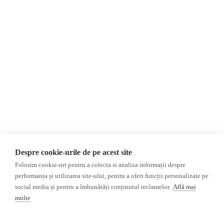
About Us
Contact
Newsletter
Donations
AIJR
Privacy Policy
Opinions
Fact-Checking
Opinions
Fake News, Disinformation &
Interviews
Propaganda
2024 Elections
Database
Despre cookie-urile de pe acest site
ACF
Folosim cookie-uri pentru a colecta si analiza informații despre
Investigation
performanța și utilizarea site-ului, pentru a oferi funcții personalizate pe
social media și pentru a îmbunătăți conținutul reclamelor.
Află mai
Other subjects
multe
Media monitor
Multimedia
Independent Russian press
Podcasts