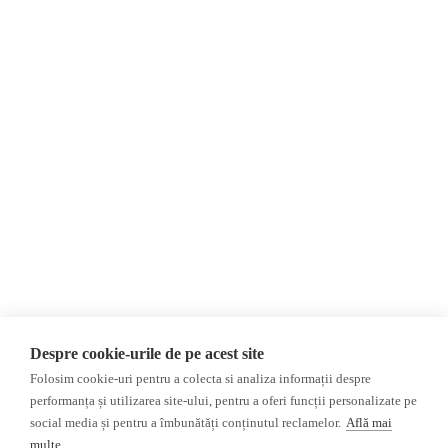
About Us
Contact
Newsletter
Donations
AIJR
Privacy Policy
Opinions
Fact-Checking
Opinions
Fake News, Disinformation &
Interviews
Propaganda
2024 Elections
Database
Despre cookie-urile de pe acest site
ACF
Folosim cookie-uri pentru a colecta si analiza informații despre
Investigation
performanța și utilizarea site-ului, pentru a oferi funcții personalizate pe
social media și pentru a îmbunătăți conținutul reclamelor.
Află mai
Other subjects
multe