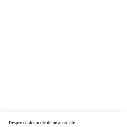
О нас
Контакты
Newsletter
Пожертвования
AIJR
политика
конфиденциальности
Мнения
ФАКТ-ЧЕКИНГ
МНЕНИЯ
ФЕЙКИ,
Интервью
ДЕЗИНФОРМАЦИЯ,
Выборы 2024
ПРОПАГАНДА
ACF
База данных
Despre cookie-urile de pe acest site