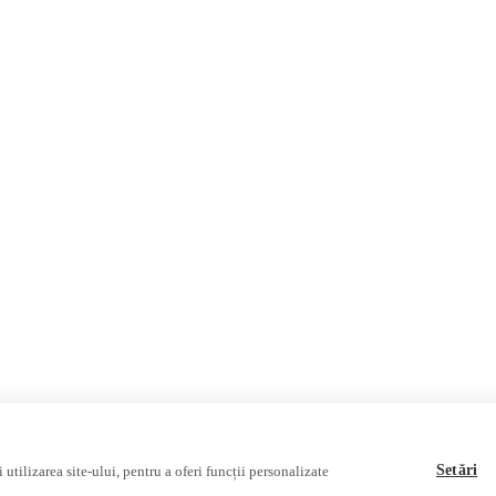
Fact-Checking
Fake News, Disinformation & P
Database
Multimedia
Podcasts
Video reports
Video interviews
Setări
utilizarea site-ului, pentru a oferi funcții personalizate