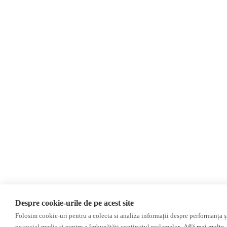
Contact
Newsletter
Donations
AIJR
Privacy Policy
Opinions
Opinions
Interviews
2024 Elections
ACF
Investigation
Other subjects
Media monitor
Independent Russian press
Pro-Kremlin Russian press
Despre cookie-urile de pe acest site
Folosim cookie-uri pentru a colecta si analiza informații despre performanța și 
pe social media și pentru a îmbunătăți conținutul reclamelor.
Află mai multe