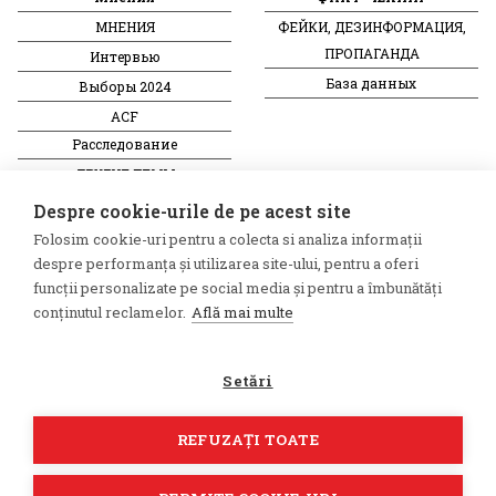
МНЕНИЯ
ФЕЙКИ, ДЕЗИНФОРМАЦИЯ,
ПРОПАГАНДА
Интервью
База данных
Выборы 2024
ACF
Расследование
ДРУГИЕ ТЕМЫ
Despre cookie-urile de pe acest site
ОБЗОР СМИ
Мультимедиа
Folosim cookie-uri pentru a colecta si analiza informații
НЕЗАВИСИМЫЕ
ВИДЕОРЕПОРТАЖИ
despre performanța și utilizarea site-ului, pentru a oferi
funcții personalizate pe social media și pentru a îmbunătăți
РУССКОЯЗЫЧНЫЕ СМИ
Видеоинтервью
conținutul reclamelor.
Află mai multe
ПРОКРЕМЛЕВСКИЕ
РУССКОЯЗЫЧНЫЕ СМИ
Setări
©2026 Veridica.ro. Все права
Разработан
защищены. Veridica™
Treeworks
REFUZAȚI TOATE
представляет собой публикацию
Международный альянс