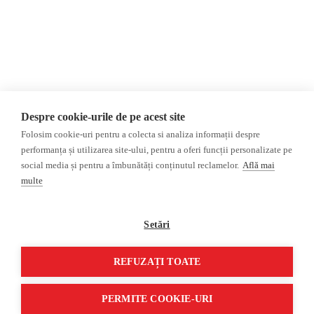
конфиденциальности
Мнения
ФАКТ-ЧЕКИНГ
МНЕНИЯ
ФЕЙКИ,
Интервью
ДЕЗИНФОРМАЦИЯ,
Выборы 2024
ПРОПАГАНДА
ACF
База данных
Despre cookie-urile de pe acest site
Расследование
Folosim cookie-uri pentru a colecta si analiza informații despre
ДРУГИЕ ТЕМЫ
performanța și utilizarea site-ului, pentru a oferi funcții personalizate pe
social media și pentru a îmbunătăți conținutul reclamelor.
Află mai
ОБЗОР СМИ
Мультимедиа
multe
НЕЗАВИСИМЫЕ
ВИДЕОРЕПОРТАЖИ
РУССКОЯЗЫЧНЫЕ СМИ
Видеоинтервью
Setări
ПРОКРЕМЛЕВСКИЕ
РУССКОЯЗЫЧНЫЕ СМИ
REFUZAȚI TOATE
©2026 Veridica.ro. Все права защищены. Veridica™ представляет собой
публикацию
Международный альянс румынских журналистов
.
PERMITE COOKIE-URI
Разработан
Treeworks