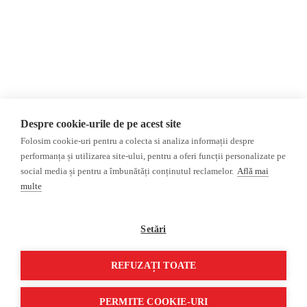
политика
конфиденциальности
Мнения
ФАКТ-ЧЕКИНГ
МНЕНИЯ
ФЕЙКИ,
Интервью
ДЕЗИНФОРМАЦИЯ,
Выборы 2024
ПРОПАГАНДА
ACF
База данных
Despre cookie-urile de pe acest site
Расследование
Folosim cookie-uri pentru a colecta si analiza informații despre
ДРУГИЕ ТЕМЫ
performanța și utilizarea site-ului, pentru a oferi funcții personalizate pe
social media și pentru a îmbunătăți conținutul reclamelor.
Află mai
ОБЗОР СМИ
Мультимедиа
multe
НЕЗАВИСИМЫЕ
ВИДЕОРЕПОРТАЖИ
РУССКОЯЗЫЧНЫЕ СМИ
Видеоинтервью
Setări
ПРОКРЕМЛЕВСКИЕ
РУССКОЯЗЫЧНЫЕ СМИ
REFUZAȚI TOATE
©2026 Veridica.ro. Все права защищены. Veridica™ представляет собой
публикацию
Международный альянс румынских журналистов
.
PERMITE COOKIE-URI