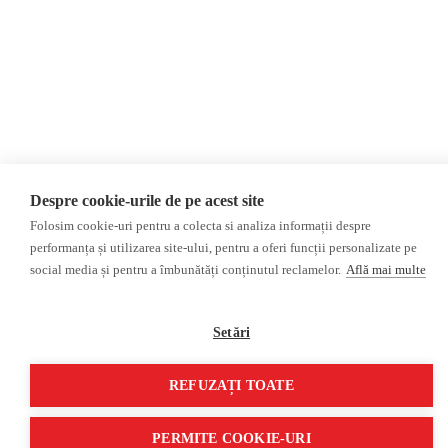
Privacy Policy
Opinions
Fact-Checking
Opinions
Fake News, Disinformation &
Interviews
Propaganda
2024 Elections
Database
ACF
Investigation
Despre cookie-urile de pe acest site
Other subjects
Folosim cookie-uri pentru a colecta si analiza informații despre
Media monitor
Multimedia
performanța și utilizarea site-ului, pentru a oferi funcții personalizate pe
Independent Russian press
Podcasts
social media și pentru a îmbunătăți conținutul reclamelor.
Află mai multe
Pro-Kremlin Russian press
Video reports
Video interviews
Setări
©2026 Veridica.ro. All rights reserved. Veridica™ is a publication of the
International Alliance of Romanian Journalists Association
.
REFUZAȚI TOATE
Developed by
Treeworks
PERMITE COOKIE-URI