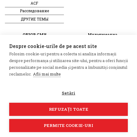
ACF
Расследование
ДРУГИЕ ТЕМЫ
ОБЗОР СМИ
Мультимедиа
НЕЗАВИСИМЫЕ
ВИДЕОРЕПОРТАЖИ
Despre cookie-urile de pe acest site
РУССКОЯЗЫЧНЫЕ СМИ
Видеоинтервью
Folosim cookie-uri pentru a colecta si analiza informații
ПРОКРЕМЛЕВСКИЕ
despre performanța și utilizarea site-ului, pentru a oferi funcții
РУССКОЯЗЫЧНЫЕ СМИ
personalizate pe social media și pentru a îmbunătăți conținutul
reclamelor.
Află mai multe
©2026 Veridica.ro. Все права
Разработан
защищены. Veridica™
Treeworks
Setări
представляет собой публикацию
Международный альянс
румынских журналистов
.
REFUZAȚI TOATE
PERMITE COOKIE-URI