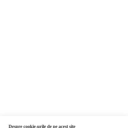
О нас
Контакты
Newsletter
Пожертвования
AIJR
политика
конфиденциальности
Мнения
ФАКТ-ЧЕКИНГ
МНЕНИЯ
ФЕЙКИ,
Интервью
ДЕЗИНФОРМАЦИЯ,
Выборы 2024
ПРОПАГАНДА
ACF
База данных
Despre cookie-urile de pe acest site