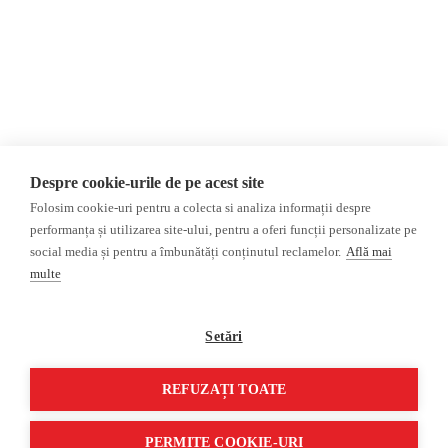
политика
конфиденциальности
Мнения
ФАКТ-ЧЕКИНГ
МНЕНИЯ
ФЕЙКИ,
Интервью
ДЕЗИНФОРМАЦИЯ,
Выборы 2024
ПРОПАГАНДА
ACF
База данных
Despre cookie-urile de pe acest site
Расследование
Folosim cookie-uri pentru a colecta si analiza informații despre
ДРУГИЕ ТЕМЫ
performanța și utilizarea site-ului, pentru a oferi funcții personalizate pe
social media și pentru a îmbunătăți conținutul reclamelor.
Află mai
ОБЗОР СМИ
Мультимедиа
multe
НЕЗАВИСИМЫЕ
ВИДЕОРЕПОРТАЖИ
РУССКОЯЗЫЧНЫЕ СМИ
Видеоинтервью
Setări
ПРОКРЕМЛЕВСКИЕ
РУССКОЯЗЫЧНЫЕ СМИ
REFUZAȚI TOATE
©2026 Veridica.ro. Все права защищены. Veridica™ представляет собой
публикацию
Международный альянс румынских журналистов
.
PERMITE COOKIE-URI