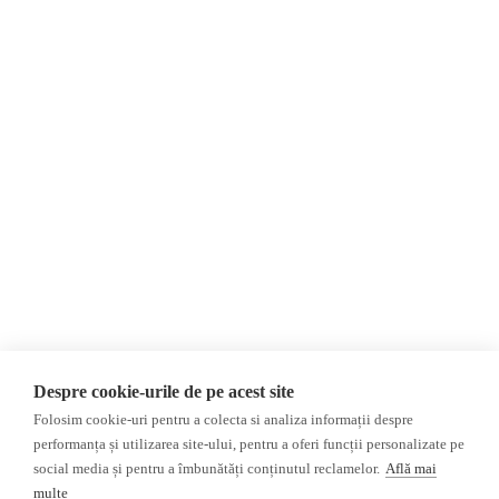
О нас
Контакты
Newsletter
Пожертвования
AIJR
политика
конфиденциальности
Мнения
ФАКТ-ЧЕКИНГ
МНЕНИЯ
ФЕЙКИ,
Интервью
ДЕЗИНФОРМАЦИЯ,
Выборы 2024
ПРОПАГАНДА
ACF
База данных
Despre cookie-urile de pe acest site
Расследование
Folosim cookie-uri pentru a colecta si analiza informații despre
ДРУГИЕ ТЕМЫ
performanța și utilizarea site-ului, pentru a oferi funcții personalizate pe
social media și pentru a îmbunătăți conținutul reclamelor.
Află mai
ОБЗОР СМИ
Мультимедиа
multe