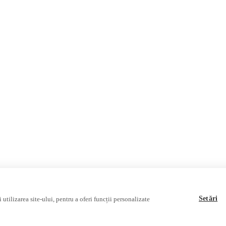
ФАКТ-ЧЕКИНГ
ФЕЙКИ, ДЕЗИНФОРМАЦИЯ
База данных
Мультимедиа
ВИДЕОРЕПОРТАЖИ
Видеоинтервью
Setări
utilizarea site-ului, pentru a oferi funcții personalizate
 публикацию
Международный альянс румынских журналистов
.
Разработан
T