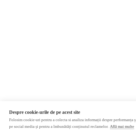
Контакты
Newsletter
Пожертвования
AIJR
политика конфиденциальности
Мнения
МНЕНИЯ
Интервью
Выборы 2024
ACF
Расследование
ДРУГИЕ ТЕМЫ
ОБЗОР СМИ
НЕЗАВИСИМЫЕ РУССКОЯЗЫЧНЫЕ СМИ
Despre cookie-urile de pe acest site
ПРОКРЕМЛЕВСКИЕ РУССКОЯЗЫЧНЫЕ СМИ
Folosim cookie-uri pentru a colecta si analiza informații despre performanța și 
pe social media și pentru a îmbunătăți conținutul reclamelor.
Află mai multe
©2026 Veridica.ro. Все права защищены. Veridica™ представляет собой