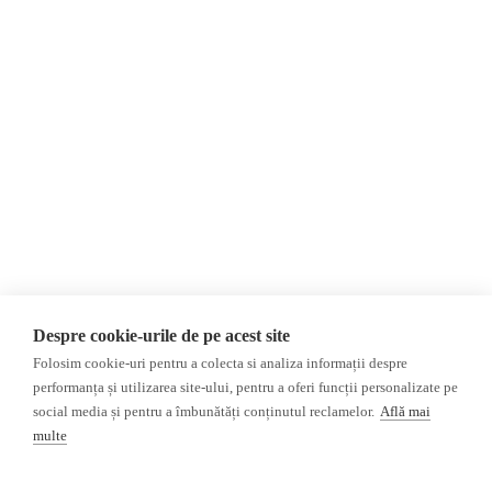
О нас
Контакты
Newsletter
Пожертвования
AIJR
политика
конфиденциальности
Мнения
ФАКТ-ЧЕКИНГ
МНЕНИЯ
ФЕЙКИ,
Интервью
ДЕЗИНФОРМАЦИЯ,
Выборы 2024
ПРОПАГАНДА
ACF
База данных
Despre cookie-urile de pe acest site
Расследование
Folosim cookie-uri pentru a colecta si analiza informații despre
ДРУГИЕ ТЕМЫ
performanța și utilizarea site-ului, pentru a oferi funcții personalizate pe
social media și pentru a îmbunătăți conținutul reclamelor.
Află mai
ОБЗОР СМИ
Мультимедиа
multe
НЕЗАВИСИМЫЕ
ВИДЕОРЕПОРТАЖИ
РУССКОЯЗЫЧНЫЕ СМИ
Видеоинтервью