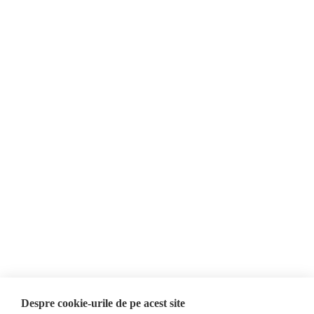
О нас
Контакты
Newsletter
Пожертвования
AIJR
политика
конфиденциальности
Мнения
ФАКТ-ЧЕКИНГ
МНЕНИЯ
ФЕЙКИ,
Интервью
ДЕЗИНФОРМАЦИЯ,
Выборы 2024
ПРОПАГАНДА
ACF
База данных
Despre cookie-urile de pe acest site