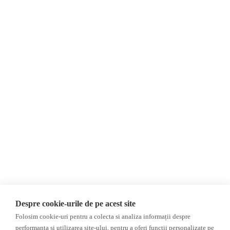
О нас
Контакты
Newsletter
Пожертвования
AIJR
политика
конфиденциальности
Мнения
ФАКТ-ЧЕКИНГ
МНЕНИЯ
ФЕЙКИ,
Интервью
ДЕЗИНФОРМАЦИЯ,
Выборы 2024
ПРОПАГАНДА
ACF
База данных
Despre cookie-urile de pe acest site
Расследование
Folosim cookie-uri pentru a colecta si analiza informații despre
ДРУГИЕ ТЕМЫ
performanța și utilizarea site-ului, pentru a oferi funcții personalizate pe