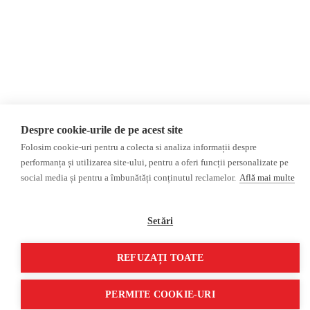
Интервью
ДЕЗИНФОРМАЦИЯ,
Выборы 2024
ПРОПАГАНДА
ACF
База данных
Расследование
ДРУГИЕ ТЕМЫ
ОБЗОР СМИ
Мультимедиа
Despre cookie-urile de pe acest site
НЕЗАВИСИМЫЕ
ВИДЕОРЕПОРТАЖИ
РУССКОЯЗЫЧНЫЕ СМИ
Видеоинтервью
Folosim cookie-uri pentru a colecta si analiza informații despre
performanța și utilizarea site-ului, pentru a oferi funcții personalizate pe
ПРОКРЕМЛЕВСКИЕ
social media și pentru a îmbunătăți conținutul reclamelor.
Află mai multe
РУССКОЯЗЫЧНЫЕ СМИ
©2026 Veridica.ro. Все права защищены. Veridica™ представляет собой
Setări
публикацию
Международный альянс румынских журналистов
.
Разработан
Treeworks
REFUZAȚI TOATE
PERMITE COOKIE-URI