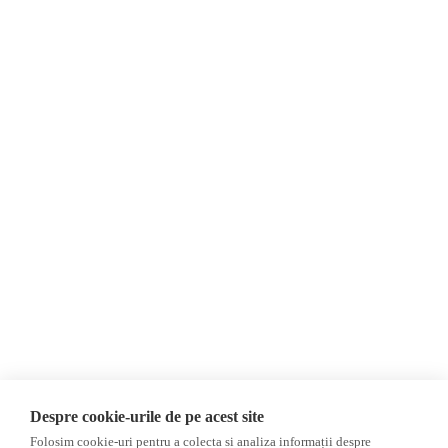
О нас
Контакты
Newsletter
Пожертвования
AIJR
политика конфиденциальности
Мнения
ФАКТ-ЧЕКИНГ
МНЕНИЯ
ФЕЙКИ, ДЕЗИНФОРМАЦИЯ,
ПРОПАГАНДА
Интервью
База данных
Выборы 2024
ACF
Расследование
ДРУГИЕ ТЕМЫ
ОБЗОР СМИ
Мультимедиа
Despre cookie-urile de pe acest site
НЕЗАВИСИМЫЕ
ВИДЕОРЕПОРТАЖИ
Folosim cookie-uri pentru a colecta si analiza informații despre